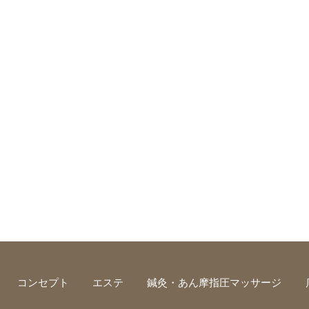
コンセプト
エステ
鍼灸・あん摩指圧マッサージ